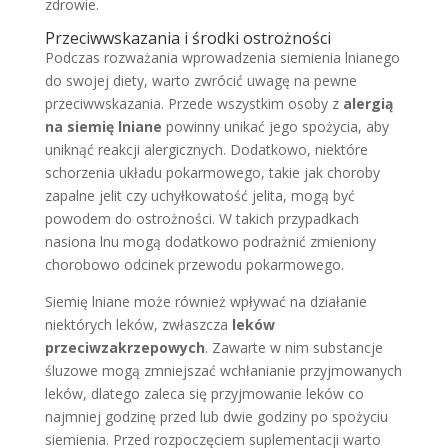
zdrowie.
Przeciwwskazania i środki ostrożności
Podczas rozważania wprowadzenia siemienia lnianego
do swojej diety, warto zwrócić uwagę na pewne
przeciwwskazania. Przede wszystkim osoby z
alergią
na siemię lniane
powinny unikać jego spożycia, aby
uniknąć reakcji alergicznych. Dodatkowo, niektóre
schorzenia układu pokarmowego, takie jak choroby
zapalne jelit czy uchyłkowatość jelita, mogą być
powodem do ostrożności. W takich przypadkach
nasiona lnu mogą dodatkowo podrażnić zmieniony
chorobowo odcinek przewodu pokarmowego.
Siemię lniane może również wpływać na działanie
niektórych leków, zwłaszcza
leków
przeciwzakrzepowych
. Zawarte w nim substancje
śluzowe mogą zmniejszać wchłanianie przyjmowanych
leków, dlatego zaleca się przyjmowanie leków co
najmniej godzinę przed lub dwie godziny po spożyciu
siemienia. Przed rozpoczęciem suplementacji warto