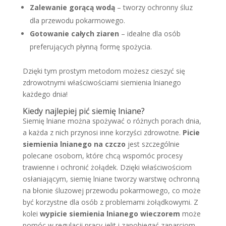
Zalewanie gorącą wodą
– tworzy ochronny śluz
dla przewodu pokarmowego.
Gotowanie całych ziaren
– idealne dla osób
preferujących płynną formę spożycia.
Dzięki tym prostym metodom możesz cieszyć się
zdrowotnymi właściwościami siemienia lnianego
każdego dnia!
Kiedy najlepiej pić siemię lniane?
Siemię lniane można spożywać o różnych porach dnia,
a każda z nich przynosi inne korzyści zdrowotne.
Picie
siemienia lnianego na czczo
jest szczególnie
polecane osobom, które chcą wspomóc procesy
trawienne i ochronić żołądek. Dzięki właściwościom
osłaniającym, siemię lniane tworzy warstwę ochronną
na błonie śluzowej przewodu pokarmowego, co może
być korzystne dla osób z problemami żołądkowymi. Z
kolei
wypicie siemienia lnianego wieczorem
może
pomóc w regulacji pracy jelit i zapobiegać zaparciom,