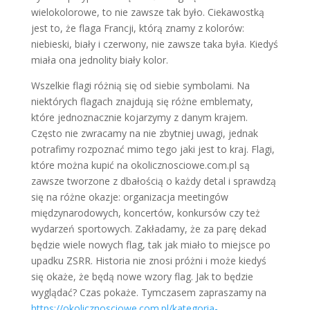
wielokolorowe, to nie zawsze tak było. Ciekawostką
jest to, że flaga Francji, którą znamy z kolorów:
niebieski, biały i czerwony, nie zawsze taka była. Kiedyś
miała ona jednolity biały kolor.
Wszelkie flagi różnią się od siebie symbolami. Na
niektórych flagach znajdują się różne emblematy,
które jednoznacznie kojarzymy z danym krajem.
Często nie zwracamy na nie zbytniej uwagi, jednak
potrafimy rozpoznać mimo tego jaki jest to kraj. Flagi,
które można kupić na okolicznosciowe.com.pl są
zawsze tworzone z dbałością o każdy detal i sprawdzą
się na różne okazje: organizacja meetingów
międzynarodowych, koncertów, konkursów czy też
wydarzeń sportowych. Zakładamy, że za parę dekad
będzie wiele nowych flag, tak jak miało to miejsce po
upadku ZSRR. Historia nie znosi próżni i może kiedyś
się okaże, że będą nowe wzory flag. Jak to będzie
wyglądać? Czas pokaże. Tymczasem zapraszamy na
https://okolicznosciowe.com.pl/kategoria-