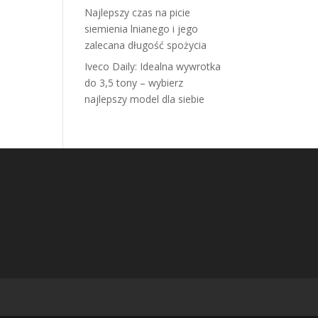
Najlepszy czas na picie
siemienia lnianego i jego
zalecana długość spożycia
Iveco Daily: Idealna wywrotka
do 3,5 tony – wybierz
najlepszy model dla siebie