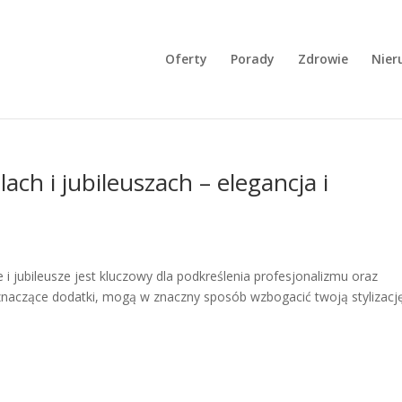
Oferty
Porady
Zdrowie
Nier
ach i jubileuszach – elegancja i
i jubileusze jest kluczowy dla podkreślenia profesjonalizmu oraz
z znaczące dodatki, mogą w znaczny sposób wzbogacić twoją stylizację